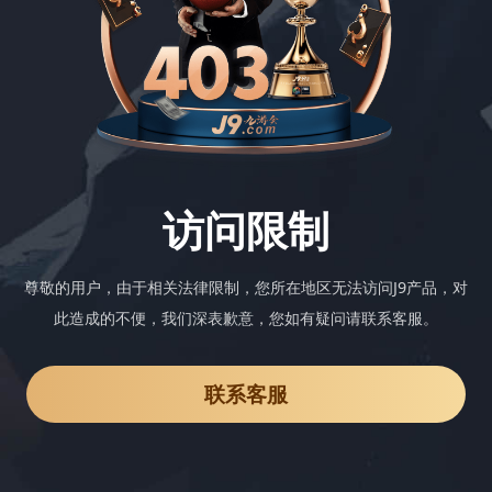
访问限制
尊敬的用户，由于相关法律限制，您所在地区无法访问J9产品，对
此造成的不便，我们深表歉意，您如有疑问请联系客服。
联系客服