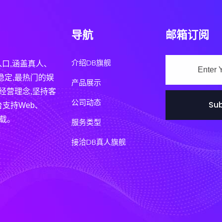
导航
邮箱订阅
介绍DB旗舰
入口,涵盖真人、
稳定,最热门的娱
产品展示
经营理念,坚持客
公司动态
Sub
支持Web、
下载。
服务类型
接洽DB真人旗舰