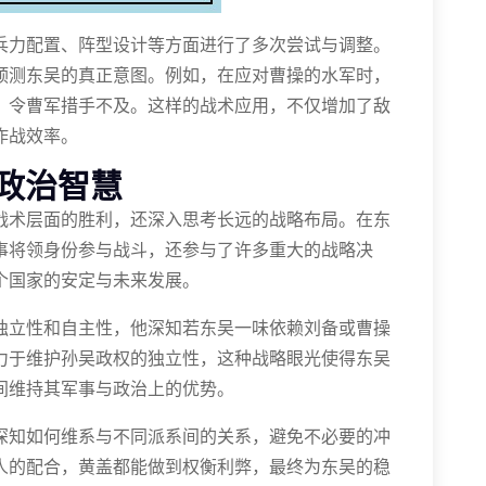
兵力配置、阵型设计等方面进行了多次尝试与调整。
预测东吴的真正意图。例如，在应对曹操的水军时，
，令曹军措手不及。这样的战术应用，不仅增加了敌
作战效率。
政治智慧
战术层面的胜利，还深入思考长远的战略布局。在东
事将领身份参与战斗，还参与了许多重大的战略决
个国家的安定与未来发展。
独立性和自主性，他深知若东吴一味依赖刘备或曹操
力于维护孙吴政权的独立性，这种战略眼光使得东吴
间维持其军事与政治上的优势。
深知如何维系与不同派系间的关系，避免不必要的冲
人的配合，黄盖都能做到权衡利弊，最终为东吴的稳