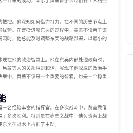
这一计策的成功，显示了黄盖善于通过牺牲个人利益
的把控。他深知如何借力打力，在不同的历史节点上
得优势。在曹操进攻东吴的过程中，黄盖不仅善于谋
漏洞时，他总能及时调整东吴的战略部署，以最小的
体现在他的政治智慧上。他在东吴内部处理政务时，
、吕蒙等人的关系相对和谐，展现了他深厚的政治手
决策中，黄盖不仅是一个重要的智囊，也是一个稳重
能
是一名经验丰富的指挥官。在多次战斗中，黄盖凭借
得了多次胜利。特别是在赤壁之战中，他负责海上战
使东吴在战术上占据了主动。