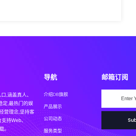
导航
邮箱订阅
介绍DB旗舰
入口,涵盖真人、
稳定,最热门的娱
产品展示
经营理念,坚持客
公司动态
Sub
支持Web、
下载。
服务类型