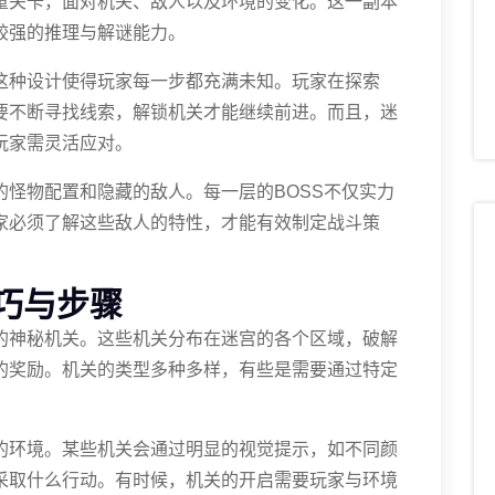
重关卡，面对机关、敌人以及环境的变化。这一副本
较强的推理与解谜能力。
这种设计使得玩家每一步都充满未知。玩家在探索
要不断寻找线索，解锁机关才能继续前进。而且，迷
玩家需灵活应对。
怪物配置和隐藏的敌人。每一层的BOSS不仅实力
家必须了解这些敌人的特性，才能有效制定战斗策
巧与步骤
的神秘机关。这些机关分布在迷宫的各个区域，破解
的奖励。机关的类型多种多样，有些是需要通过特定
的环境。某些机关会通过明显的视觉提示，如不同颜
采取什么行动。有时候，机关的开启需要玩家与环境