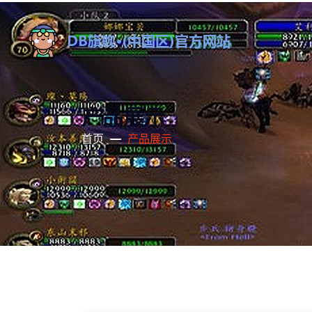
产品展示
首页
产品展示