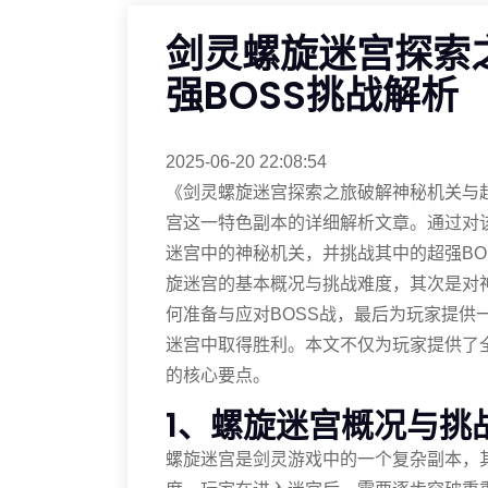
剑灵螺旋迷宫探索
强BOSS挑战解析
2025-06-20 22:08:54
《剑灵螺旋迷宫探索之旅破解神秘机关与超
宫这一特色副本的详细解析文章。通过对
迷宫中的神秘机关，并挑战其中的超强BO
旋迷宫的基本概况与挑战难度，其次是对
何准备与应对BOSS战，最后为玩家提供
迷宫中取得胜利。本文不仅为玩家提供了
的核心要点。
1、螺旋迷宫概况与挑
螺旋迷宫是剑灵游戏中的一个复杂副本，