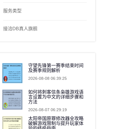
服务类型
接洽DB真人旗舰
守望先锋第一赛季结束时间
及赛季规则解析
2026-08-08 06:39:25
如何将刺客信条枭雄游戏语
言设置为中文的详细步骤和
方法
2026-08-07 06:29:19
太阳帝国原罪修改器全攻略
破解游戏限制与提升玩家体
验的终极指南