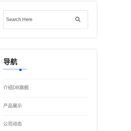
导航
介绍DB旗舰
产品展示
公司动态