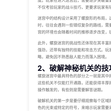
度。玩家在进入迷宫后，需要逐步突破重
不仅考验玩家的战斗技巧，更要求玩家有
迷宫中的结构设计采用了螺旋形的布局，
时，往往会遇到一些错综复杂的路线，需
宫的环境也会随着时间的推移逐步改变，
此外，螺旋迷宫的挑战性还体现在其丰富的
强劲，还带有独特的技能和攻击方式。玩
略，避免因不熟悉敌人能力而落入困境。
2、破解神秘机关的技
螺旋迷宫中最具特色的部分之一就是其中
这些机关不仅能打开通路，还能获得丰厚
操作触发的，有些则是需要解答谜题。
破解机关的第一步是要仔细观察每个区域
色的光束或特定的符号，来暗示玩家需要