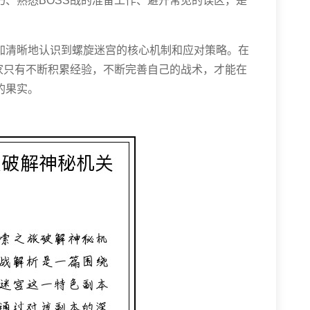
、熟悉BOSS战的准备工作、避开常见的误区，是
加清晰地认识到螺旋迷宫的核心机制和应对策略。在
家只有不断积累经验，不断完善自己的战术，才能在
的果实。