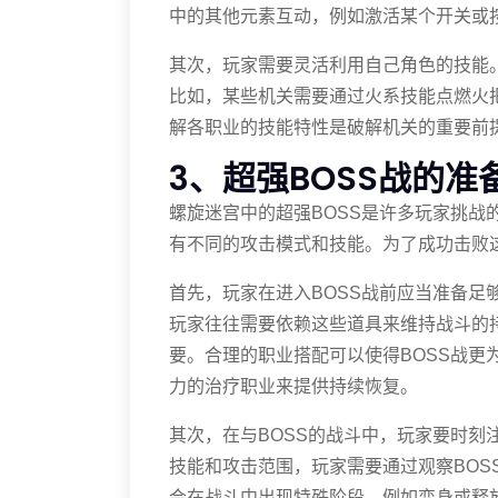
中的其他元素互动，例如激活某个开关或
其次，玩家需要灵活利用自己角色的技能
比如，某些机关需要通过火系技能点燃火
解各职业的技能特性是破解机关的重要前
3、超强BOSS战的准
螺旋迷宫中的超强BOSS是许多玩家挑战
有不同的攻击模式和技能。为了成功击败这
首先，玩家在进入BOSS战前应当准备足
玩家往往需要依赖这些道具来维持战斗的
要。合理的职业搭配可以使得BOSS战更
力的治疗职业来提供持续恢复。
其次，在与BOSS的战斗中，玩家要时刻注
技能和攻击范围，玩家需要通过观察BOS
会在战斗中出现特殊阶段，例如变身或释